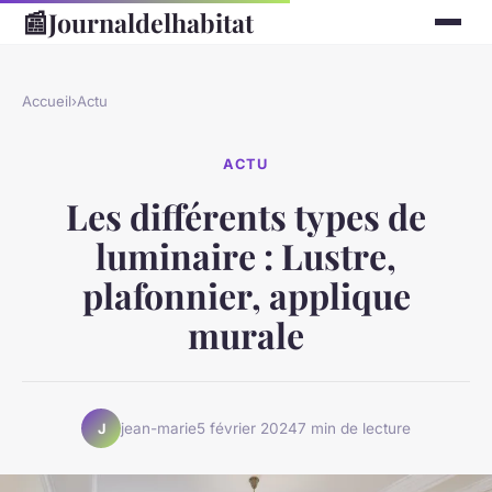
📰
Journaldelhabitat
Accueil
›
Actu
ACTU
Les différents types de
luminaire : Lustre,
plafonnier, applique
murale
jean-marie
5 février 2024
7 min de lecture
J